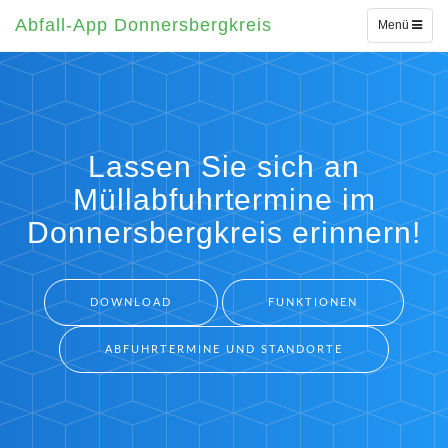
Abfall-App Donnersbergkreis
Toggle
Menü
navigation
Lassen Sie sich an
Müllabfuhrtermine im
Donnersbergkreis erinnern!
DOWNLOAD
FUNKTIONEN
ABFUHRTERMINE UND STANDORTE